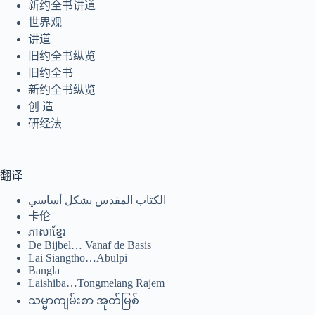
新约全书讲道
世界观
讲道
旧约全书纵览
旧约全书
Tiếng Việt
新约全书纵览
ไทย
创 造
研经法
தமிழ்
Tagalog
Svenska
翻译
Español de México
الكتاب المقدس بشكل أساسي
卡伦
සිංහල
ភាសាខ្មែរ
سنڌي
De Bijbel… Vanaf de Basis
Lai Siangtho…Abulpi
Português do Brasil
Bangla
Laishiba…Tongmelang Rajem
Polski
သမ္မာကျမ်းစာ အုတ်မြစ်
नेपाली