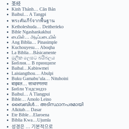
圣经
Kinh Thánh… Căn Bản
ဗမာစာ
Baibul… A Tangpi
Монгол
พระคัมภีร์จากพื้นฐาน
Ketholeshuda… Deitherieko
മലയാളം
Bible Ngashankakhui
பைபிள்… அடிப்படையில்
Bahasa Melayu
Ang Biblia… Pinasimple
한국어
Kuchouyesu… Aboqha
La Biblia…Básicamente
ភាសាខ្មែរ
මූලික ලෙසට බයිබලය
Библия… В принципе
日本語
Baibal…Kabiswmei
Laisiangthou… Abulpi
Italiano
Buku Gamabu’ula… Nituhoini
बाइबल… साधारणतया
Bahasa Indonesia
Библи Үндсэндээ
Baibul… A Tlangpui
Magyar
Bible… Amolo Leino
हिन्दी
ബൈബിൾ… അടിസ്ഥാനപരമായി
Alkitab… Dasar
עִבְרִית
Ete Bible…Elaroena
Biblia Kwa…Ujumla
Deutsch
성경은 … 기본적으로