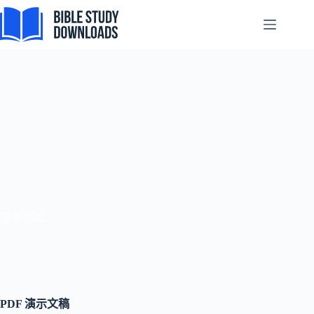
跳
至
内
容
基本圣经
PDF 演示文稿