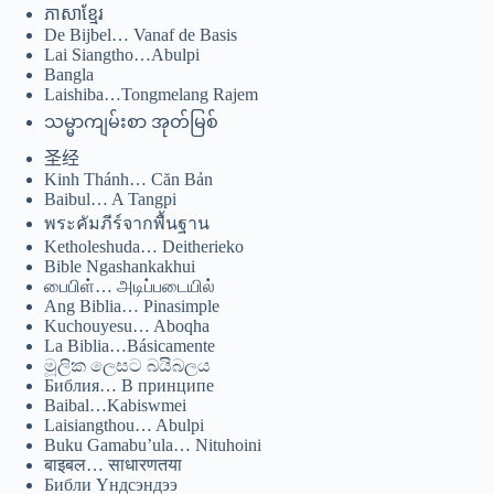
සිංහල
ភាសាខ្មែរ
De Bijbel… Vanaf de Basis
سنڌي
Lai Siangtho…Abulpi
Bangla
Português do Brasil
Laishiba…Tongmelang Rajem
Polski
သမ္မာကျမ်းစာ အုတ်မြစ်
नेपाली
圣经
Kinh Thánh… Căn Bản
ဗမာစာ
Baibul… A Tangpi
Монгол
พระคัมภีร์จากพื้นฐาน
Ketholeshuda… Deitherieko
മലയാളം
Bible Ngashankakhui
பைபிள்… அடிப்படையில்
Bahasa Melayu
Ang Biblia… Pinasimple
Kuchouyesu… Aboqha
한국어
La Biblia…Básicamente
මූලික ලෙසට බයිබලය
ភាសាខ្មែរ
Библия… В принципе
日本語
Baibal…Kabiswmei
Laisiangthou… Abulpi
Italiano
Buku Gamabu’ula… Nituhoini
बाइबल… साधारणतया
Bahasa Indonesia
Библи Үндсэндээ