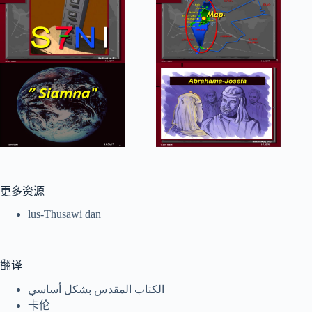
Tiếng Việt
更多资源
ไทย
lus-Thusawi dan
தமிழ்
Tagalog
翻译
Svenska
الكتاب المقدس بشكل أساسي
Español de México
卡伦