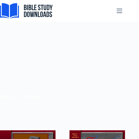
跳
至
内
容
Baibul… A Tlangpui