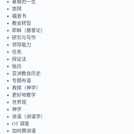
基督的一生
Tagalog
崇拜
Svenska
福音书
教会转型
Español de México
耶稣（基督论）
සිංහල
研究与写作
سنڌي
领导能力
任务
Português do Brasil
辩证法
Polski
独白
नेपाली
亚洲教会历史
专题布道
ဗမာစာ
救赎（神学）
Монгол
更好地教学
世界观
മലയാളം
神学
Bahasa Melayu
讲道（讲道学）
한국어
OT 调查
加时赛讲道
ភាសាខ្មែរ