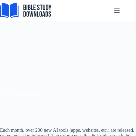
跳
至
内
容
Artificial Intelligence
Each month, over 200 new AI tools (apps, websites, etc.) are released,
so we must stay informed. The resources at this link only scratch the