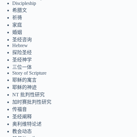
Discipleship
希腊文
祈祷
家庭
婚姻
圣经咨询
Hebrew
探险圣经
圣经神学
三位一体
Story of Scripture
耶稣的寓言
耶稣的神迹
NT 批判性研究
加时赛批判性研究
传福音
Tiếng Việt
圣经阐释
ไทย
奥利维特论述
தமிழ்
教会动态