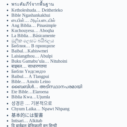
Монгол
พระคัมภีร์จากพื้นฐาน
Ketholeshuda… Deitherieko
മലയാളം
Bible Ngashankakhui
பைபிள்… அடிப்படையில்
Bahasa Melayu
Ang Biblia… Pinasimple
Kuchouyesu… Aboqha
한국어
La Biblia…Básicamente
මූලික ලෙසට බයිබලය
ភាសាខ្មែរ
Библия… В принципе
日本語
Baibal…Kabiswmei
Laisiangthou… Abulpi
Italiano
Buku Gamabu’ula… Nituhoini
बाइबल… साधारणतया
Bahasa Indonesia
Библи Үндсэндээ
Baibul… A Tlangpui
Magyar
Bible… Amolo Leino
ബൈബിൾ… അടിസ്ഥാനപരമായി
हिन्दी
Ete Bible…Elaroena
Biblia Kwa…Ujumla
עִבְרִית
성경은 … 기본적으로
Deutsch
Chyum Laika… Npawt Nhpang
基本的には聖書
Français
Intisari… Alkitab
Nederlands
दि बाईबल बेसिकली इन हिन्दी