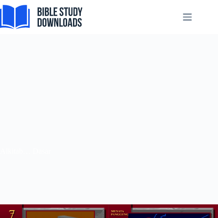
跳
至
内
容
Alkitab… Dasar