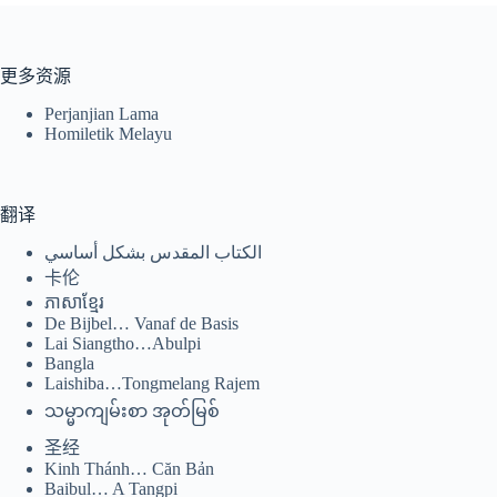
Tiếng Việt
更多资源
ไทย
Perjanjian Lama
Homiletik Melayu
தமிழ்
Tagalog
翻译
Svenska
الكتاب المقدس بشكل أساسي
Español de México
卡伦
සිංහල
ភាសាខ្មែរ
De Bijbel… Vanaf de Basis
سنڌي
Lai Siangtho…Abulpi
Bangla
Português do Brasil
Laishiba…Tongmelang Rajem
Polski
သမ္မာကျမ်းစာ အုတ်မြစ်
नेपाली
圣经
Kinh Thánh… Căn Bản
ဗမာစာ
Baibul… A Tangpi