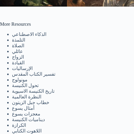
More Resources
الذكاء الاصطناعي
التلمذة
Tiếng Việt
الصلاة
عائلي
ไทย
الزواج
தமிழ்
القيادة
الإرساليات
Tagalog
تفسير الكتاب المقدس
مونولوج
Svenska
تحول الكنيسة
تاريخ الكنيسة الاسيوية
Español de México
النظرة العالمية
සිංහල
خطاب جبل الزيتون
أمثال يسوع
سنڌي
معجزات يسوع
ديناميات الكنيسة
Português do Brasil
الكرازة
Polski
اللاهوت الكتابي