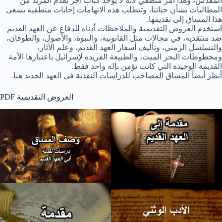
المقدس، وهذا أمر منطقي لأنه لا يوجد كتاب آخر يقدم المزيد من
المطالبات بشأن حياتنا، وتتطلب هذه الاتهامات إجابات منطقية يسعى
هذا المساق إلى تقديمها.
استخدم العروض التقديمية والملاحظات أدناه للدفاع عن العهد القديم
ضد منتقديه، في مجالات مثل القانونية، والنبوة، والأصول، والطوفان،
والتسلسل الزمني، وتأليف أسفار العهد القديم، وعلم الآثار،
ومخطوطات البحر الميت، والطبيعة الفريدة لإسرائيل باعتبارها الأمة
القديمة الوحيدة التي كانت تؤمن بإله واحد فقط.
أنظر أيضاً المساق المصاحب للدراسات النقدية في العهد الجديد هنا.
PDF العروض التقديمية