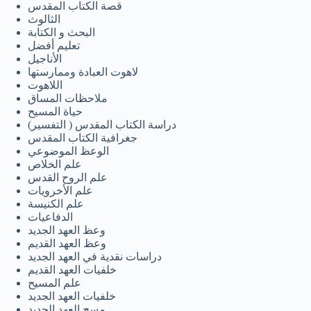
قصة الكتاب المقدس
नेपाली
الثالوث
البحث و الكتابة
ဗမာစာ
تعليم أفضل
الأناجيل
Монгол
لاهوت العبادة وممارستها
മലയാളം
اللاهوت
ملاحظات المساق
Bahasa Melayu
حياة المسيح
دراسة الكتاب المقدس ( التفسير)
한국어
جغرافية الكتاب المقدس
الوعظ الموضوعي
ភាសាខ្មែរ
علم الخلاص
日本語
علم الروح القدس
علم الأخرويات
Italiano
علم الكنيسة
الدفاعيات
Bahasa Indonesia
وعظ العهد الجديد
وعظ العهد القديم
Magyar
دراسات نقدية في العهد الجديد
हिन्दी
خلفيات العهد القديم
علم المسيح
עִבְרִית
خلفيات العهد الجديد
مسح العهد الجديد