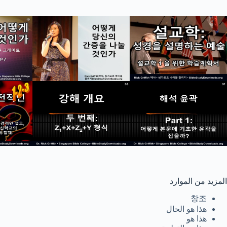
Svenska
Español de México
සිංහල
سنڌي
Português do Brasil
Polski
नेपाली
ဗမာစာ
Монгол
മലയാളം
Bahasa Melayu
المزيد من الموارد
한국어
창조
ភាសាខ្មែរ
هذا هو الحال
日本語
هذا هو