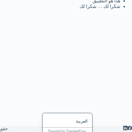
هذا هو التطبيق
Italiano
شكرا لك … شكرا لك
Bahasa Indonesia
Magyar
हिन्दी
עִבְרִית
Deutsch
Français
Nederlands
Čeština
繁體中文
简体中文
English
العربية
حقوق الطب
Powered by
TranslatePress