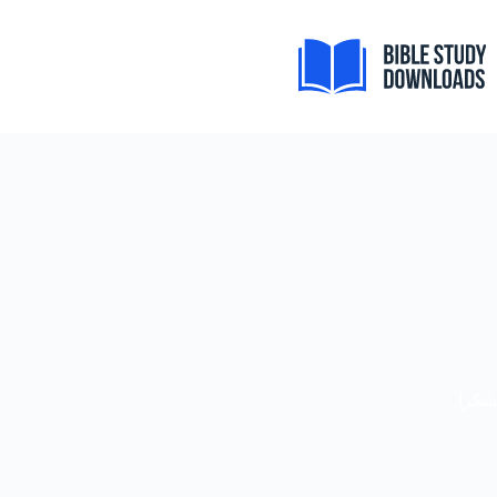
خطى
لى
لمحتوى
Tiếng Việt
ไทย
شكرا
தமிழ்
Tagalog