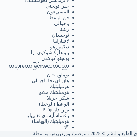
لا بريديشن (هوميليتيك)
جيرا تونجني
المسيءون
فن الوعظ
باجوالي
ريثينا
ثوجيندان
لافتارانيا
ديكيبوزهو
باو هاركاشوكوي آرا
بونجنو كياكلان
တရားဟောခြင်းအတတ်ပညာ
نوملوه خان
هان آي نجا باجوالي
هوميليتيك
هوميليتيك ملايو
شكرا جزيلا
الوعظ (الوعظ)
توين داو Pháp
باغساسايساي نغ بيبليا
هوميليتيك (البهاسا)
道
ع والنشر © 2026 - موضوع ووردبريس بواسطة