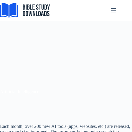
Skip
to
content
Artificial Intelligence
Each month, over 200 new AI tools (apps, websites, etc.) are released,
so we must stay informed. The resources below only scratch the