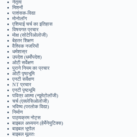
नेतृत्व
മലയാളം
मिशनों
पाशंसक-विद्या
Bahasa Melayu
मोनोलॉग
एशियाई चर्च का इतिहास
한국어
विषयगत प्रचार
मोक्ष (सोटेरिओलोजी)
ភាសាខ្មែរ
बेहतर शिक्षण
日本語
वैश्विक नजरियों
धर्मशास्र
Italiano
उपदेश (धर्मोपदेश)
ओटी सर्वेक्षण
Bahasa Indonesia
पुराने नियम का प्रचार
ओटी पृष्ठभूमि
Magyar
एनटी सर्वेक्षण
NT प्रचार
עִבְרִית
एनटी पृष्ठभूमि
पवित्र आत्मा (न्यूमेटोलॉजी)
Deutsch
चर्च (एक्लेसिओलोजी)
Français
भविष्य (परलोक विद्या)
निर्माण
Nederlands
पाठ्यक्रम नोट्स
बाइबल अध्ययन (हेर्मेनेयुटिक्स)
Čeština
बाइबल भूगोल
बाइबल मूलतः
繁體中文