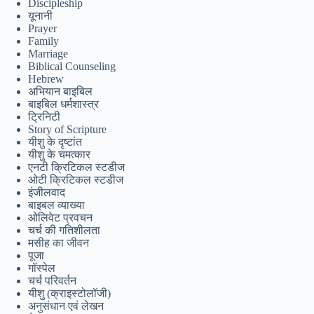
Discipleship
यूनानी
Tiếng Việt
Prayer
Family
ไทย
Marriage
Biblical Counseling
தமிழ்
Hebrew
अभियान बाइबिल
Tagalog
बाइबिल धर्मशास्त्र
ट्रिनिटी
Svenska
Story of Scripture
Español de México
यीशु के दृष्टांत
यीशु के चमत्कार
සිංහල
एनटी क्रिटिकल स्टडीज
ओटी क्रिटिकल स्टडीज
سنڌي
इंजीलवाद
बाइबल व्याख्या
Português do Brasil
ओलिवेट प्रवचन
चर्च की गतिशीलता
Polski
मसीह का जीवन
पूजा
नेपाली
गॉस्पेल
ဗမာစာ
चर्च परिवर्तन
यीशु (क्राइस्टोलॉजी)
Монгол
अनुसंधान एवं लेखन