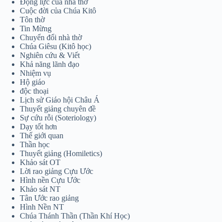
Động lực của nhà thờ
Cuộc đời của Chúa Kitô
Tôn thờ
Tin Mừng
Chuyển đổi nhà thờ
Chúa Giêsu (Kitô học)
Nghiên cứu & Viết
Khả năng lãnh đạo
Nhiệm vụ
Hộ giáo
độc thoại
Lịch sử Giáo hội Châu Á
Thuyết giảng chuyên đề
Sự cứu rỗi (Soteriology)
Dạy tốt hơn
Thế giới quan
Thần học
Thuyết giảng (Homiletics)
Khảo sát OT
Lời rao giảng Cựu Ước
Hình nền Cựu Ước
Khảo sát NT
Tân Ước rao giảng
Hình Nền NT
Chúa Thánh Thần (Thần Khí Học)