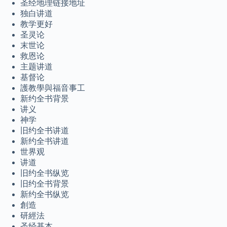
圣经地理链接地址
独白讲道
മലയാളം
教学更好
Bahasa Melayu
圣灵论
末世论
한국어
救恩论
ភាសាខ្មែរ
主题讲道
基督论
日本語
護教學與福音事工
Italiano
新约全书背景
讲义
Bahasa Indonesia
神学
旧约全书讲道
Magyar
新约全书讲道
हिन्दी
世界观
讲道
עִבְרִית
旧约全书纵览
Deutsch
旧约全书背景
新约全书纵览
Français
創造
Nederlands
研經法
圣经基本