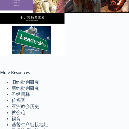
Tiếng Việt
ไทย
Tagalog
Svenska
Español de México
සිංහල
More Resources
سنڌي
旧约批判研究
新约批判研究
Português do Brasil
圣经阐释
Polski
传福音
亚洲教会历史
नेपाली
教会论
ဗမာစာ
福音
基督生命链接地址
Монгол