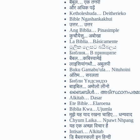
बैबुल… एक तंगपी
और अधिक पढ़ें
Ketholeshuda… Deitherieko
Bible Ngashankakhui
उत्तर… उत्तर
Ang Biblia… Pinasimple
कुचौयेसु... अबोखा
La Biblia…Básicamente
මූලික ලෙසට බයිබලය
Библия... В принципе
बैबल…कबिस्वामेई
लाइसियांगथौ... अबुलपी
Buku Gamabu'ula… Nituhoini
अंतिम… सरलता
Библи Үндсэндээ
बाइबिल... अमोलो लीनो
ബൈബിൾ… അടിസ്ഥാനപരമാ
Alkitab… Dasar
Ete Bible…Elaroena
Biblia Kwa…Ujumla
मुझे यह याद रखना चाहिए… धन्यवाद
Chyum Laika… Npawt Nhpang
यह एक अच्छा विचार है
Intisari… Alkitab
डि बैब्लास्कली इन हिन्दी