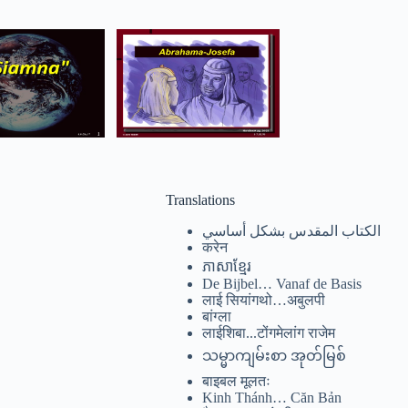
Translations
الكتاب المقدس بشكل أساسي
करेन
ភាសាខ្មែរ
De Bijbel… Vanaf de Basis
लाई सियांगथो…अबुलपी
बांग्ला
लाईशिबा...टोंगमेलांग राजेम
သမ္မာကျမ်းစာ အုတ်မြစ်
बाइबल मूलतः
Kinh Thánh… Căn Bản