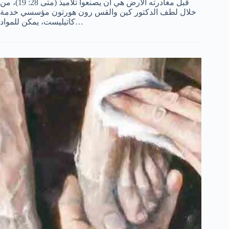
قبل مغادرته الأرض هي أن يصنعوا تلاميذ (متى 28: 19)، من
خلال لطف الدكتور كين والقس رون هورتون مؤسسي خدمة
سنڌي
كاتيليست، يمكن للمواد…
Português do Brasil
Polski
नेपाली
ဗမာစာ
Монгол
മലയാളം
Bahasa Melayu
한국어
ភាសាខ្មែរ
日本語
Italiano
Bahasa Indonesia