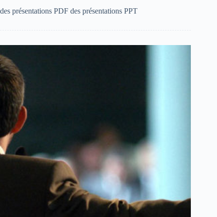
des présentations PDF des présentations PPT
Tiếng Việt
ไทย
தமிழ்
Tagalog
Svenska
Español de México
සිංහල
سنڌي