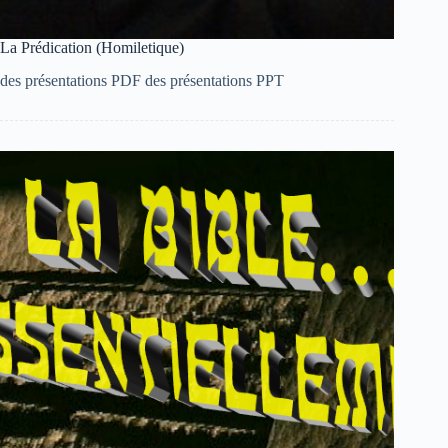
Português do Brasil
La Prédication (Homiletique)
Polski
des présentations PDF des présentations PPT
नेपाली
ဗမာစာ
Монгол
മലയാളം
Bahasa Melayu
한국어
ភាសាខ្មែរ
日本語
Italiano
Bahasa Indonesia
Magyar