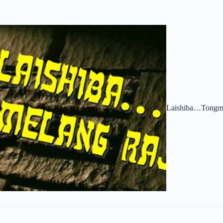
Laishiba…Tongm