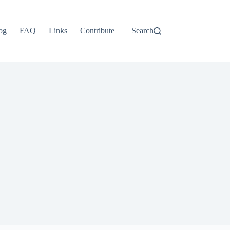
ไทย
தமிழ்
og
FAQ
Links
Contribute
Search
Tagalog
Svenska
Español de México
සිංහල
سنڌي
Português do Brasil
Polski
नेपाली
ဗမာစာ
Монгол
മലയാളം
Bahasa Melayu