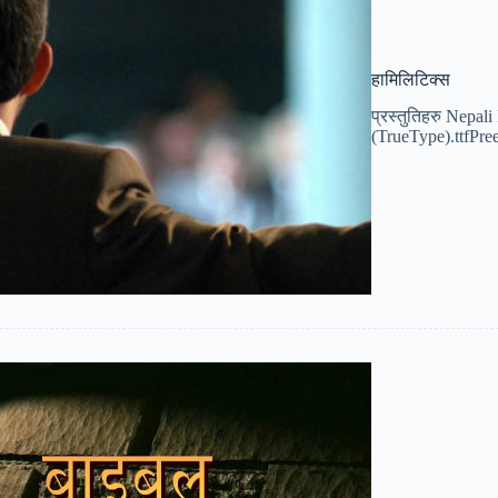
हामिलिटिक्स
प्रस्तुतिहरु Nepal
(TrueType).ttfPreet