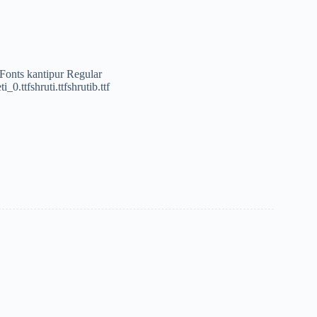
i Fonts kantipur Regular
i_0.ttfshruti.ttfshrutib.ttf