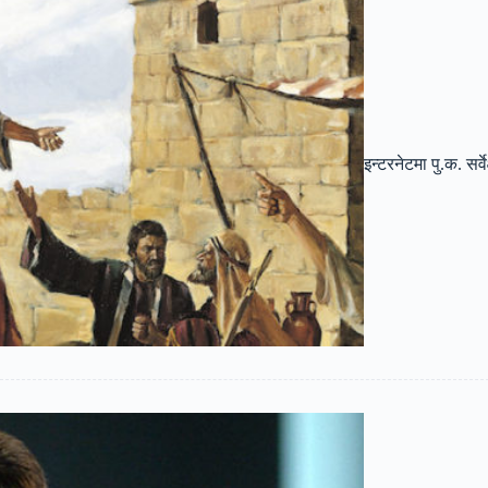
इन्टरनेटमा पु.क. सर्वे