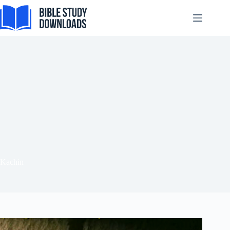
Tiếng Việt
Skip
to
ไทย
content
தமிழ்
Tagalog
Svenska
Español de México
සිංහල
سنڌي
Português do Brasil
Polski
Kachin
नेपाली
ဗမာစာ
Монгол
മലയാളം