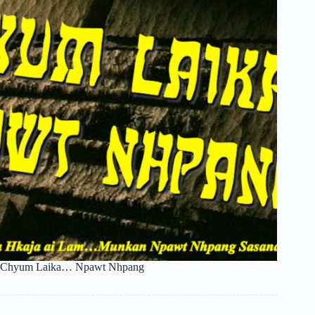
Bahasa Melayu
한국어
ភាសាខ្មែរ
日本語
Italiano
Bahasa Indonesia
Magyar
हिन्दी
עִבְרִית
Deutsch
Français
Chyum Laika… Npawt Nhpang
Nederlands
Čeština