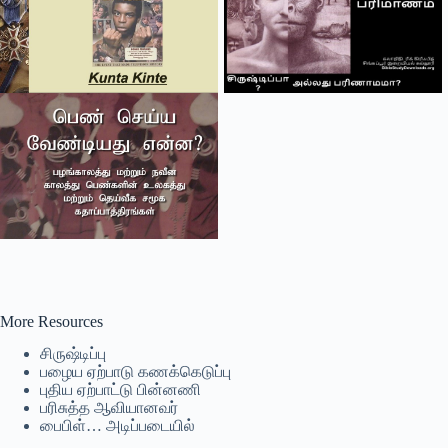
سنڌي
Português do Brasil
Polski
नेपाली
ဗမာစာ
Монгол
മലയാളം
Bahasa Melayu
한국어
ភាសាខ្មែរ
More Resources
日本語
சிருஷ்டிப்பு
Italiano
பழைய ஏற்பாடு கணக்கெடுப்பு
புதிய ஏற்பாட்டு பின்னணி
Bahasa Indonesia
பரிசுத்த ஆவியானவர்
பைபிள்… அடிப்படையில்
Magyar