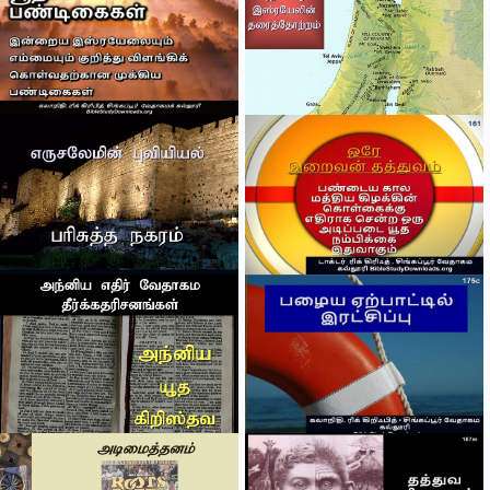
Tiếng Việt
ไทย
தமிழ்
Tagalog
Svenska
Español de México
සිංහල