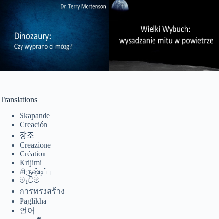
ဗမာစာ
Монгол
മലയാളം
Bahasa Melayu
ភាសាខ្មែរ
日本語
Translations
Italiano
Skapande
Bahasa Indonesia
Creación
창조
Magyar
Creazione
हिन्दी
Création
Krijimi
עִבְרִית
சிருஷ்டிப்பு
මැවීම
Deutsch
การทรงสร้าง
Paglikha
Français
언어
Nederlands