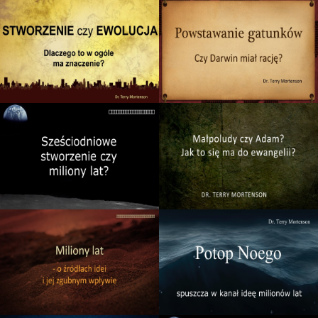
Tiếng Việt
ไทย
தமிழ்
Tagalog
Svenska
Español de México
සිංහල
سنڌي
Português do Brasil
Polski
नेपाली