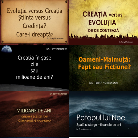
Tiếng Việt
ไทย
தமிழ்
Svenska
Español de México
සිංහල
سنڌي
Português do Brasil
Polski
नेपाली
ဗမာစာ