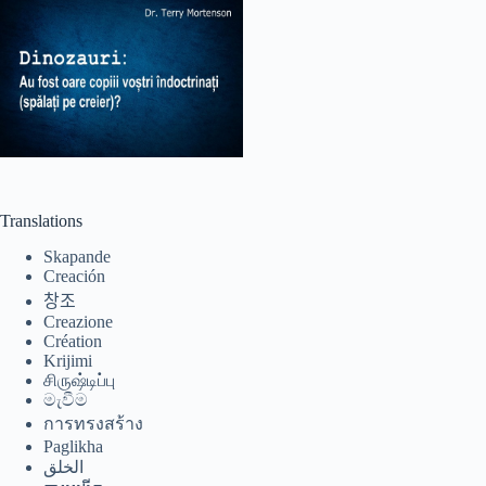
Монгол
മലയാളം
Bahasa Melayu
한국어
ភាសាខ្មែរ
日本語
Translations
Italiano
Skapande
Bahasa Indonesia
Creación
Magyar
창조
Creazione
हिन्दी
Création
Krijimi
עִבְרִית
சிருஷ்டிப்பு
මැවීම
Deutsch
การทรงสร้าง
Français
Paglikha
الخلق
Nederlands