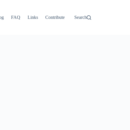
og
FAQ
Links
Contribute
Search
Tiếng Việt
ไทย
தமிழ்
Tagalog
Svenska
Español de México
සිංහල
سنڌي
Português do Brasil
Polski