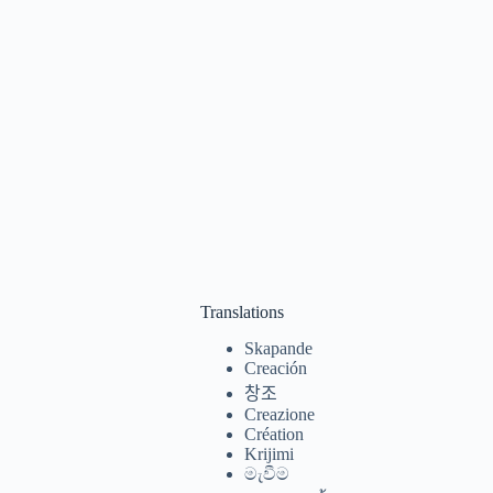
Translations
Skapande
Creación
창조
Creazione
Création
Krijimi
මැවීම