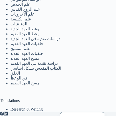
علم الخلاص
日本語
علم الروح القدس
علم الأخرويات
Italiano
علم الكنيسة
الدفاعيات
Bahasa Indonesia
وعظ العهد الجديد
Magyar
وعظ العهد القديم
دراسات نقدية في العهد الجديد
हिन्दी
خلفيات العهد القديم
علم المسيح
עִבְרִית
خلفيات العهد الجديد
مسح العهد الجديد
Deutsch
دراسة نقدية في العهد القديم
Français
الكتاب المقدس بشكل أساسي
الخلق
Nederlands
فن الوعظ
مسح العهد القديم
Čeština
繁體中文
Translations
简体中文
Research & Writing
العربية