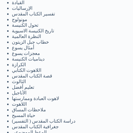
القيادة
Tagalog
الإرساليات
تفسير الكتاب المقدس
Svenska
مونولوج
Español de México
تحول الكنيسة
تاريخ الكنيسة الاسيوية
සිංහල
النظرة العالمية
خطاب جبل الزيتون
سنڌي
أمثال يسوع
معجزات يسوع
Português do Brasil
ديناميات الكنيسة
Polski
الكرازة
اللاهوت الكتابي
नेपाली
قصة الكتاب المقدس
الثالوث
ဗမာစာ
تعليم أفضل
الأناجيل
Монгол
لاهوت العبادة وممارستها
മലയാളം
اللاهوت
ملاحظات المساق
Bahasa Melayu
حياة المسيح
دراسة الكتاب المقدس ( التفسير)
한국어
جغرافية الكتاب المقدس
الوعظ الموضوعي
ភាសាខ្មែរ