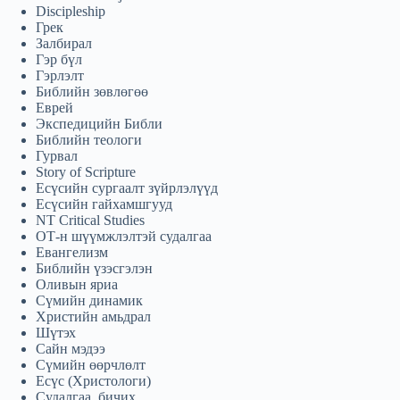
தமிழ்
Discipleship
Грек
Tagalog
Залбирал
Гэр бүл
Svenska
Гэрлэлт
Библийн зөвлөгөө
Español de México
Еврей
Экспедицийн Библи
සිංහල
Библийн теологи
سنڌي
Гурвал
Story of Scripture
Português do Brasil
Есүсийн сургаалт зүйрлэлүүд
Есүсийн гайхамшгууд
Polski
NT Critical Studies
ОТ-н шүүмжлэлтэй судалгаа
नेपाली
Евангелизм
Библийн үзэсгэлэн
ဗမာစာ
Оливын яриа
Сүмийн динамик
മലയാളം
Христийн амьдрал
Bahasa Melayu
Шүтэх
Сайн мэдээ
한국어
Сүмийн өөрчлөлт
Есүс (Христологи)
ភាសាខ្មែរ
Судалгаа, бичих