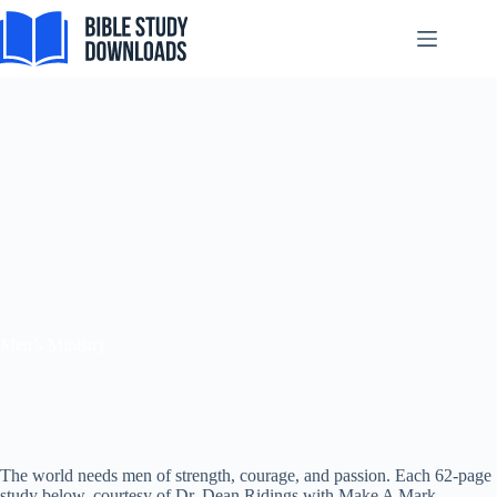
Skip
to
content
Men’s Ministry
The world needs men of strength, courage, and passion. Each 62-page
study below, courtesy of Dr. Dean Ridings with Make A Mark