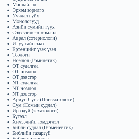
Манлайлал
日本語
Эрхэм зорилго
Уучлал гуйх
Italiano
Монологууд
Азийн сүмийн түүх
Bahasa Indonesia
Сэдэвчилсэн номлол
Magyar
Аврал (сотериологи)
Илүү сайн заах
हिन्दी
Ертөнцийг үзэх үзэл
Теологи
עִבְרִית
Номлол (Гомилетик)
ОТ судалгаа
Deutsch
ОТ номлол
OT дэвсгэр
Français
NT судалгаа
NT номлол
Nederlands
NT дэвсгэр
Čeština
Ариун Сүнс (Пневматологи)
Сүм (Номын судлал)
繁體中文
Ирээдүй (эсхатологи)
Бүтээл
简体中文
Хичээлийн тэмдэглэл
Библи судлал (Герменевтик)
العربية
Библийн газарзүй
Библи үндсэндээ