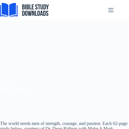
Zum
Inhalt
springen
Men’s Ministry
The world needs men of strength, courage, and passion. Each 62-page
study below, courtesy of Dr. Dean Ridings with Make A Mark