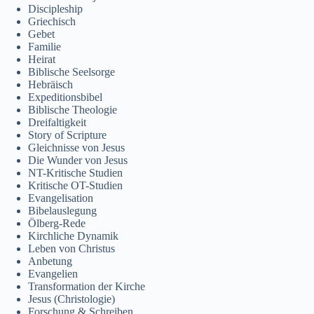
தமிழ்
Discipleship
Griechisch
Tagalog
Gebet
Familie
Svenska
Heirat
Biblische Seelsorge
Español de México
Hebräisch
Expeditionsbibel
සිංහල
Biblische Theologie
سنڌي
Dreifaltigkeit
Story of Scripture
Português do Brasil
Gleichnisse von Jesus
Die Wunder von Jesus
Polski
NT-Kritische Studien
Kritische OT-Studien
नेपाली
Evangelisation
Bibelauslegung
ဗမာစာ
Ölberg-Rede
Kirchliche Dynamik
Монгол
Leben von Christus
മലയാളം
Anbetung
Evangelien
Bahasa Melayu
Transformation der Kirche
Jesus (Christologie)
한국어
Forschung & Schreiben