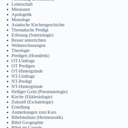
Leiterschaft
ភាសាខ្មែរ
Missionen
Apologetik
日本語
Monologe
Asiatische Kirchengeschichte
Italiano
Thematische Predigt
Bahasa Indonesia
Erlösung (Soteriologie)
Besser unterrichten
Magyar
Weltanschauungen
Theologie
हिन्दी
Predigen (Homiletik)
OT-Umfrage
עִבְרִית
OT Predigen
OT-Hintergründe
Français
NT-Umfrage
NT-Predigt
Nederlands
NT-Hintergründe
Čeština
Heiliger Geist (Pneumatologie)
Kirche (Ekklesiologie)
繁體中文
Zukunft (Eschatologie)
Erstellung
简体中文
Anmerkungen zum Kurs
Bibelstudium (Hermeneutik)
العربية
Bibel Geographie
Bibel im Grunde