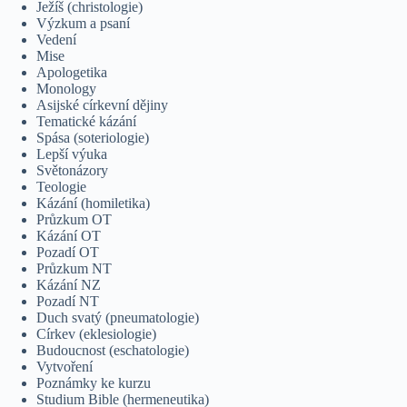
Ježíš (christologie)
Výzkum a psaní
Vedení
Mise
Apologetika
Monology
Asijské církevní dějiny
Tematické kázání
Spása (soteriologie)
Lepší výuka
Světonázory
Teologie
Kázání (homiletika)
Průzkum OT
Kázání OT
Pozadí OT
Průzkum NT
Kázání NZ
Pozadí NT
Duch svatý (pneumatologie)
Církev (eklesiologie)
Budoucnost (eschatologie)
Vytvoření
Poznámky ke kurzu
Studium Bible (hermeneutika)