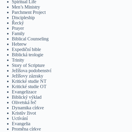
Spiritual Life
Men’s Ministry
Parchment Project
Discipleship
Řecký
Prayer
Family
Biblical Counseling
Hebrew
Expediční bible
Biblická teologie
Trinity
Story of Scripture
Ježíšova podobenství
Ježíšovy zázraky
Kritické studie NT
Kritické studie OT
Evangelizace
Biblický výklad
Olivetská řeč
Dynamika církve
Kristův život
Uctívání
Evangelia
Proměna církve