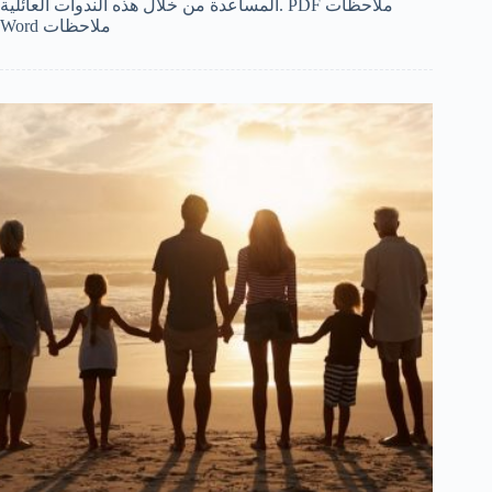
المساعدة من خلال هذه الندوات العائلية. PDF ملاحظات
Português do Brasil
Word ملاحظات
Polski
नेपाली
ဗမာစာ
Монгол
മലയാളം
Bahasa Melayu
한국어
ភាសាខ្មែរ
日本語
Italiano
Bahasa Indonesia
Magyar
हिन्दी