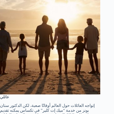
Tiếng Việt
ไทย
தமிழ்
Tagalog
Svenska
Español de México
عائلي
සිංහල
إتواجه العائلات حول العالم أوقاتًا صعبة، لكن الدكتور ستان
سنڌي
بونز من خدمة “ميك إت كلير” في تكساس يمكنه تقديم