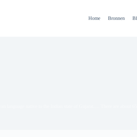
Home
Bronnen
B
Aryan language native to the Indian state of Gujarat…. There are about 6