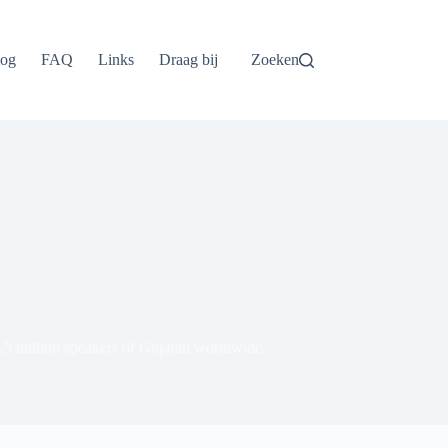
log
FAQ
Links
Draag bij
Zoeken
Tiếng Việt
ไทย
5.5 million speakers of Gujarati worldwide,
தமிழ்
Tagalog
Svenska