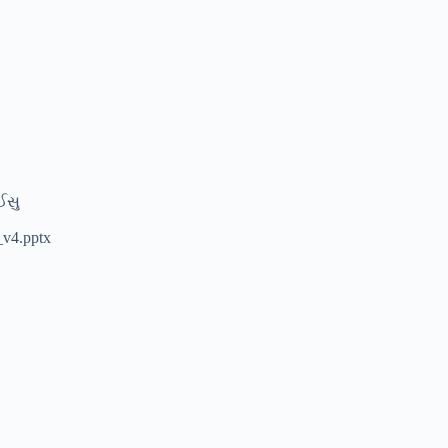
Español de México
සිංහල
سنڌي
Português do Brasil
Polski
नेपाली
ઈસુ
ဗမာစာ
_v4.pptx
Монгол
മലയാളം
Bahasa Melayu
한국어
ភាសាខ្មែរ
日本語
Italiano