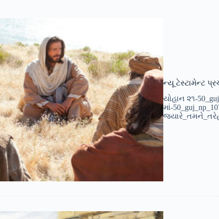
ન્યૂ ટેસ્ટામેન્ટ પ્
યોહાન ૨૧-50_guj
માં-50_guj_np_1
જ્યારે_તમને_તરેહ