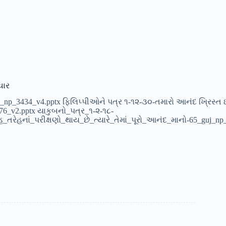
રચાર
_np_3434_v4.pptx ફિલિપ્પીઓને પત્ર ૧-૧૨-૩૦-તમારો આનંદ ખ્રિસ્ત 
076_v2.pptx યાકુબનો_પત્ર_૧-૨-૧૮-
_તરેહનાં_પરીક્ષણો_થાય_છે_ત્યારે_તેમાં_પૂરો_આનંદ_માનો-65_guj_np