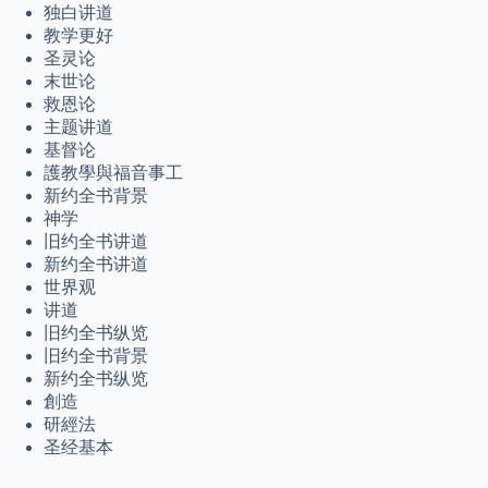
മലയാളം
独白讲道
教学更好
Bahasa Melayu
圣灵论
末世论
한국어
救恩论
ភាសាខ្មែរ
主题讲道
基督论
日本語
護教學與福音事工
Italiano
新约全书背景
神学
Magyar
旧约全书讲道
हिन्दी
新约全书讲道
世界观
עִבְרִית
讲道
旧约全书纵览
Deutsch
旧约全书背景
Français
新约全书纵览
創造
Nederlands
研經法
Čeština
圣经基本
繁體中文